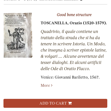
results
results
Good bone structure
TOSCANELLA, Orazio (1520-1579).
Quadrivio, il quale contiene un
trattato della strada che si ha da
tenere in scrivere Istoria. Un Modo,
che insegna à scriver epistole latine,
& volgari ... Alcune avvertenze del
tesser dialoghi. Et alcuni artificii
delle Ode di Oratio Flacco.
Venice:
Giovanni Bariletto,
1567.
More
ADD TO CART