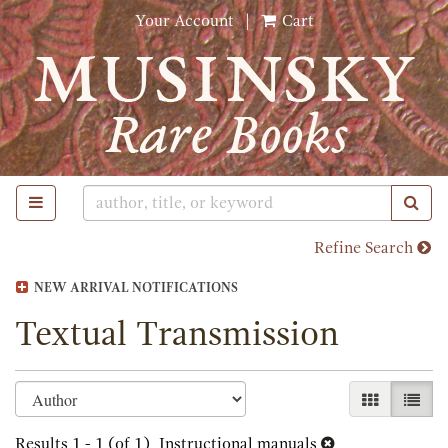
Skip
Your Account
|
Cart
to
main
content
TOGGLE MAIN NAVIGATION
SUB
Refine Search
NEW ARRIVAL NOTIFICATIONS
Textual Transmission
Refine
Skip
GALLERY 
LIST
search
to
search
Results
1 - 1 (of 1)
Instructional manuals